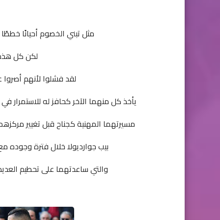
مثل تبني الخصوم أحيانًا خططًا
لكن كل هذه 
لقد فشلوا لأنهم أصروا ع
يأخذ كل منهما الآخر كحافز له للاستمرار في
مسيرتهما المهنية كجناح قبل تغيير مركزه
بيب جوارديولا خلال فترة وجوده مع
والتي ساعدتهما على تحطيم العديد 