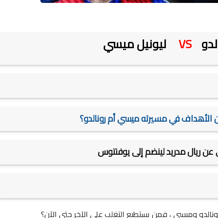
لدو
VS
ليونيل ميسي
 الأهداف في مسيرته ميسي أم رونالدو؟
ي عن ريال مدريد لينضم إلى يوفنتوس
نالدو وميسي ، فمن يستطيع التغلب على الآخر حتى الآن؟