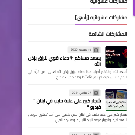
مشاركات عشوائية
مشاركات عشوائية [رأسي]
المشاركات الشائعة
14 ديسمبر 2020
يسعد مساكم ⚘دعاء قوي للرزق بإذن
الله
أسعد الله أوقاتكم أحبابنا هذا دعاء للرزق بإذن الله تعالى من قرأه في
اليوم عشرين مرة، لم يرى قلّة أبدا وهو مجرب صحيح …
07 مارس 2021
شجار كبير على علبة حليب في لبنان "
فيديو "
شجار كبير على علبة حليب في لبنان ليس بخفي على أحد تدهور الأوضاع
الاقتصادية وانهيار قيمة الليرة اللبنانية ومشهد الفي…