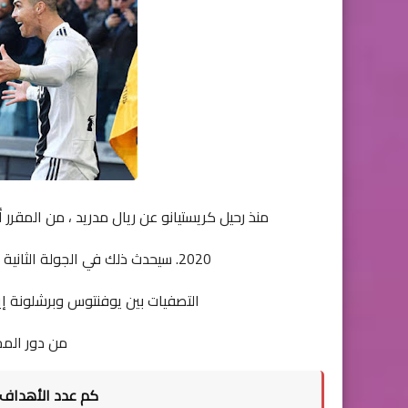
منذ رحيل كريستيانو عن ريال مدريد ، من المقرر أن 
2020. سيحدث ذلك في الجولة الثانية من دوري أبطال أوروبا 2020. عدوى فيروس الرون ،
التصفيات بين يوفنتوس وبرشلونة إيج
من دور المجم
كم عدد الأهداف 