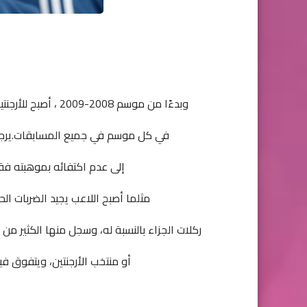
وبدءًا من موسم 2008-2009 ، أصبح للأرجنتيني مستوى مختلف تمامًا ، فقد سجل 30 هدفًا على الأقل
في كل موسم في جميع المسابقات.يرجع ا
إلى عدم اكتفائه بموهبته فق
مثلما أصبح اللاعب يجيد الضربات ال
ركلات الجزاء بالنسبة له، وسجل منها الكثير من
أو منتخب الأرجنتين، ويتفوق في