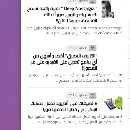
08 مارس 2021
" Deep Nostalgia " تقنية رائعة تسمح
لك بتحريك وتلوين صور أحبائك
القديمة، جربوها الآن!!
MyHeritage Deep Nostalgia تقنية رائعة تسمح لك بتحريك وتلوين صور
أحبائك تمكنت أداة ذكاء اصطناعي من تحويل الصور الثابتة…
11 مارس 2021
"التزييف العميق" أخطر وأسهل من
أي برامج تعديل على الفيديو على مر
العصور!!
"التزييف العميق" أخطر وأسهل من أي برامج تعديل على الفيديو على
مر العصور!! هذه هي المقالة الثالثة عن موضوع…
14 مارس 2021
8 تطبيقات على أندرويد تجعل حسابك
البنكي في خطر!! احذفها فورا
8 تطبيقات على أندرويد تجعل حسابك البنكي في خطر!! احذفها فورا
اكتشف مهندسين الاحتيال إلكتروني 8 تطبيقات، موجودة على مت…