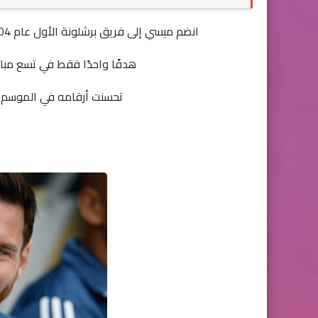
انضم ميسي إلى فريق برشلونة الأول عام 2004 وبدأ مسيرته الكروية ، ولم تكن البداية مبهرة لأنه سجل
هدفًا واحدًا فقط في تسع مبا
تحسنت أرقامه في الموسم 