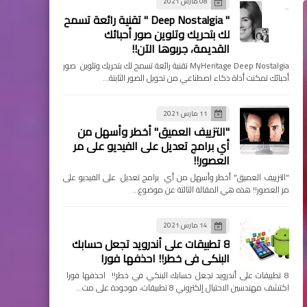
08 مارس 2021
" Deep Nostalgia " تقنية رائعة تسمح
لك بتحريك وتلوين صور أحبائك
القديمة، جربوها الآن!!
MyHeritage Deep Nostalgia تقنية رائعة تسمح لك بتحريك وتلوين صور
أحبائك تمكنت أداة ذكاء اصطناعي من تحويل الصور الثابتة…
11 مارس 2021
"التزييف العميق" أخطر وأسهل من
أي برامج تعديل على الفيديو على مر
العصور!!
"التزييف العميق" أخطر وأسهل من أي برامج تعديل على الفيديو على
مر العصور!! هذه هي المقالة الثالثة عن موضوع…
14 مارس 2021
8 تطبيقات على أندرويد تجعل حسابك
البنكي في خطر!! احذفها فورا
8 تطبيقات على أندرويد تجعل حسابك البنكي في خطر!! احذفها فورا
اكتشف مهندسين الاحتيال إلكتروني 8 تطبيقات، موجودة على مت…