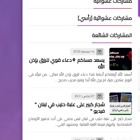
مشاركات عشوائية
مشاركات عشوائية [رأسي]
المشاركات الشائعة
14 ديسمبر 2020
يسعد مساكم ⚘دعاء قوي للرزق بإذن
الله
أسعد الله أوقاتكم أحبابنا هذا دعاء للرزق بإذن الله تعالى من قرأه في
اليوم عشرين مرة، لم يرى قلّة أبدا وهو مجرب صحيح …
07 مارس 2021
شجار كبير على علبة حليب في لبنان "
فيديو "
شجار كبير على علبة حليب في لبنان ليس بخفي على أحد تدهور الأوضاع
الاقتصادية وانهيار قيمة الليرة اللبنانية ومشهد الفي…