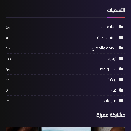
التسميات
إسلاميات
54
أعشاب طبية
4
الصحة والجمال
17
ترفيه
18
تكـنـولوجيـا
44
رياضة
15
فن
2
منوعات
75
مشاركة مميزة