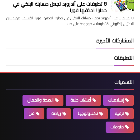
8 تطبيقات على أندرويد تجعل حسابك البنكي في
خطر!! احذفها فورا
8 تطبيقات على أندرويد تجعل حسابك البنكي في خطر!! احذفها فورا اكتشف مهندسين
الاحتيال إلكتروني 8 تطبيقات، موجودة على مت…
المشاركات الأخيرة
التعليقات
التسميات
إسلاميات
أعشاب طبية
الصحة والجمال
ترفيه
تكـنـولوجيـا
رياضة
فن
منوعات