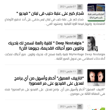
07 مارس 2021
شجار كبير على علبة حليب في لبنان " فيديو "
شجار كبير على علبة حليب في لبنان ليس بخفي على أحد تدهور الأوضاع
الاقتصادية وانهيار قيمة الليرة اللبنانية ومشهد الفي…
08 مارس 2021
" Deep Nostalgia " تقنية رائعة تسمح لك بتحريك
وتلوين صور أحبائك القديمة، جربوها الآن!!
MyHeritage Deep Nostalgia تقنية رائعة تسمح لك بتحريك وتلوين صور أحبائك تمكنت
أداة ذكاء اصطناعي من تحويل الصور الثابتة…
11 مارس 2021
"التزييف العميق" أخطر وأسهل من أي برامج
تعديل على الفيديو على مر العصور!!
"التزييف العميق" أخطر وأسهل من أي برامج تعديل على الفيديو على مر العصور!! هذه
هي المقالة الثالثة عن موضوع…
14 مارس 2021