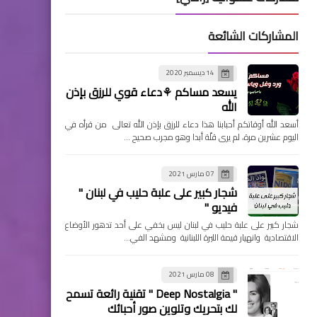
المشاركات الشائعة
14 ديسمبر 2020
يسعد مساكم ⚘دعاء قوي للرزق بإذن
الله
أسعد الله أوقاتكم أحبابنا هذا دعاء للرزق بإذن الله تعالى من قرأه في
اليوم عشرين مرة، لم يرى قلّة أبدا وهو مجرب صحيح …
07 مارس 2021
شجار كبير على علبة حليب في لبنان "
فيديو "
شجار كبير على علبة حليب في لبنان ليس بخفي على أحد تدهور الأوضاع
الاقتصادية وانهيار قيمة الليرة اللبنانية ومشهد الفي…
08 مارس 2021
" Deep Nostalgia " تقنية رائعة تسمح
لك بتحريك وتلوين صور أحبائك