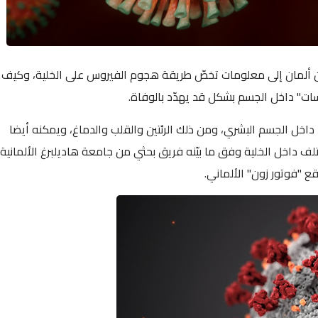
ون ألمان إلى معلومات تخصّ طريقة هجوم الفيروس على الخلية، وكيف
سات" داخل الجسم بشكل قد يهدّد بالوفاة.
خل الجسم البشري، ومن ذلك الرئتين والقلب والدماغ، ويمكنه أيضا
لف داخل الخلية وفق ما بيّنه فريق بحثي من جامعة هاديلبرغ الألمانية
ع "فوتور زون" الألماني.