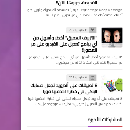
القديمة، جربوها الآن!!
MyHeritage Deep Nostalgia تقنية رائعة تسمح لك بتحريك وتلوين صور
أحبائك تمكنت أداة ذكاء اصطناعي من تحويل الصور الثابتة…
11 مارس 2021
"التزييف العميق" أخطر وأسهل من
أي برامج تعديل على الفيديو على مر
العصور!!
"التزييف العميق" أخطر وأسهل من أي برامج تعديل على الفيديو على
مر العصور!! هذه هي المقالة الثالثة عن موضوع…
14 مارس 2021
8 تطبيقات على أندرويد تجعل حسابك
البنكي في خطر!! احذفها فورا
8 تطبيقات على أندرويد تجعل حسابك البنكي في خطر!! احذفها فورا
اكتشف مهندسين الاحتيال إلكتروني 8 تطبيقات، موجودة على مت…
المشاركات الأخيرة