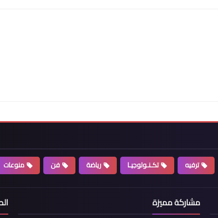
ترفيه
تكـنـولوجيـا
رياضة
فن
منوعات
مشاركة مميزة
ال