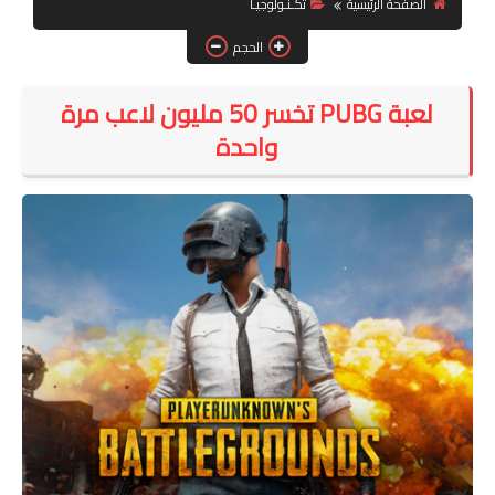
الصفحة الرئيسية
تكـنـولوجيـا
تكنولوجيا
الحجم
فن
لعبة PUBG تخسر 50 مليون لاعب مرة
ترفيه
واحدة
رياضة
الصحة والجمال