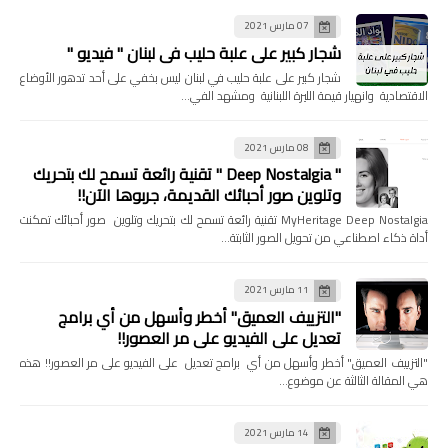
07 مارس 2021
شجار كبير على علبة حليب في لبنان " فيديو "
شجار كبير على علبة حليب في لبنان ليس بخفي على أحد تدهور الأوضاع
الاقتصادية وانهيار قيمة الليرة اللبنانية ومشهد الفي…
08 مارس 2021
" Deep Nostalgia " تقنية رائعة تسمح لك بتحريك
وتلوين صور أحبائك القديمة، جربوها الآن!!
MyHeritage Deep Nostalgia تقنية رائعة تسمح لك بتحريك وتلوين صور أحبائك تمكنت
أداة ذكاء اصطناعي من تحويل الصور الثابتة…
11 مارس 2021
"التزييف العميق" أخطر وأسهل من أي برامج
تعديل على الفيديو على مر العصور!!
"التزييف العميق" أخطر وأسهل من أي برامج تعديل على الفيديو على مر العصور!! هذه
هي المقالة الثالثة عن موضوع…
14 مارس 2021