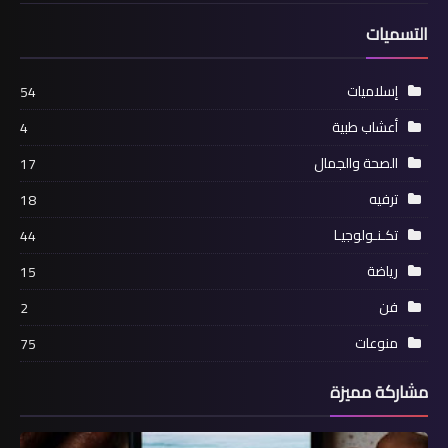
التسميات
إسلاميات
54
أعشاب طبية
4
الصحة والجمال
17
ترفيه
18
تكـنـولوجيـا
44
رياضة
15
فن
2
منوعات
75
مشاركة مميزة