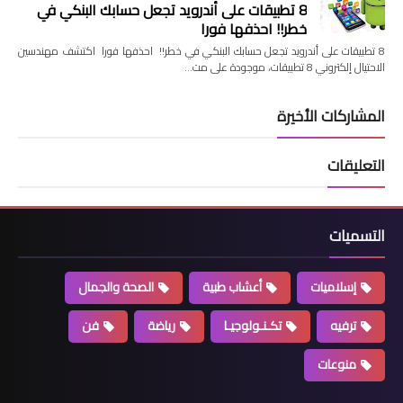
8 تطبيقات على أندرويد تجعل حسابك البنكي في
خطر!! احذفها فورا
8 تطبيقات على أندرويد تجعل حسابك البنكي في خطر!! احذفها فورا اكتشف مهندسين
الاحتيال إلكتروني 8 تطبيقات، موجودة على مت…
المشاركات الأخيرة
التعليقات
التسميات
إسلاميات
أعشاب طبية
الصحة والجمال
ترفيه
تكـنـولوجيـا
رياضة
فن
منوعات