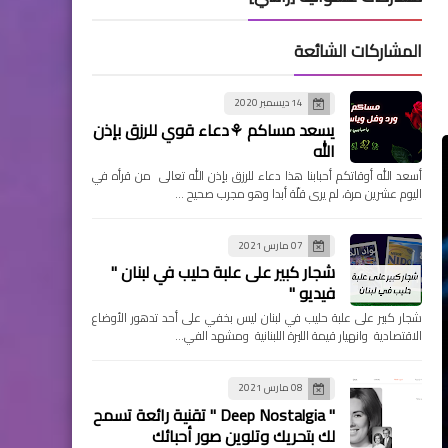
المشاركات الشائعة
14 ديسمبر 2020
يسعد مساكم ⚘دعاء قوي للرزق بإذن
الله
أسعد الله أوقاتكم أحبابنا هذا دعاء للرزق بإذن الله تعالى من قرأه في
اليوم عشرين مرة، لم يرى قلّة أبدا وهو مجرب صحيح …
07 مارس 2021
شجار كبير على علبة حليب في لبنان "
فيديو "
شجار كبير على علبة حليب في لبنان ليس بخفي على أحد تدهور الأوضاع
الاقتصادية وانهيار قيمة الليرة اللبنانية ومشهد الفي…
08 مارس 2021
" Deep Nostalgia " تقنية رائعة تسمح
لك بتحريك وتلوين صور أحبائك