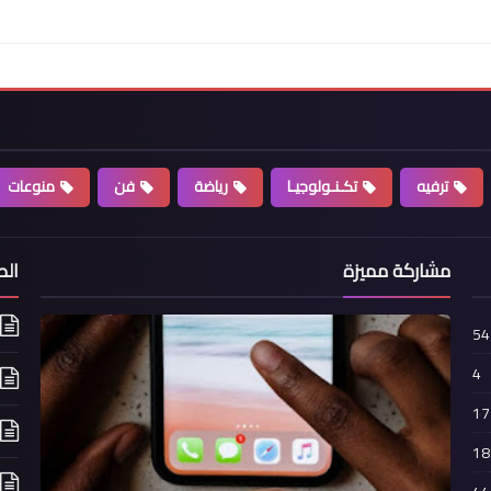
ترفيه
تكـنـولوجيـا
رياضة
فن
منوعات
مشاركة مميزة
ال
54
4
17
18