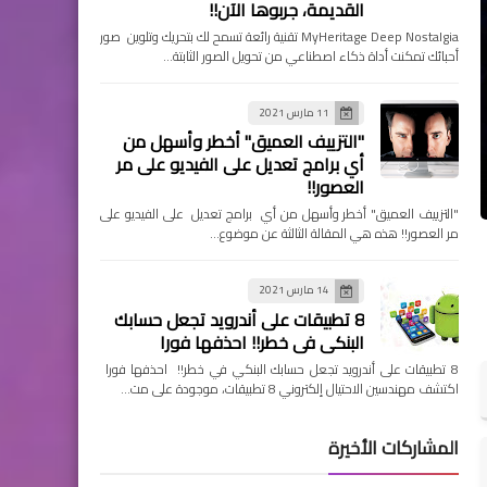
القديمة، جربوها الآن!!
MyHeritage Deep Nostalgia تقنية رائعة تسمح لك بتحريك وتلوين صور
أحبائك تمكنت أداة ذكاء اصطناعي من تحويل الصور الثابتة…
11 مارس 2021
"التزييف العميق" أخطر وأسهل من
أي برامج تعديل على الفيديو على مر
العصور!!
"التزييف العميق" أخطر وأسهل من أي برامج تعديل على الفيديو على
مر العصور!! هذه هي المقالة الثالثة عن موضوع…
14 مارس 2021
8 تطبيقات على أندرويد تجعل حسابك
البنكي في خطر!! احذفها فورا
8 تطبيقات على أندرويد تجعل حسابك البنكي في خطر!! احذفها فورا
اكتشف مهندسين الاحتيال إلكتروني 8 تطبيقات، موجودة على مت…
المشاركات الأخيرة