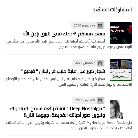
المشاركات الشائعة
14 ديسمبر 2020
يسعد مساكم ⚘دعاء قوي للرزق بإذن الله
أسعد الله أوقاتكم أحبابنا هذا دعاء للرزق بإذن الله تعالى من قرأه في
اليوم عشرين مرة، لم يرى قلّة أبدا وهو مجرب صحيح …
07 مارس 2021
شجار كبير على علبة حليب في لبنان " فيديو "
شجار كبير على علبة حليب في لبنان ليس بخفي على أحد تدهور الأوضاع
الاقتصادية وانهيار قيمة الليرة اللبنانية ومشهد الفي…
08 مارس 2021
" Deep Nostalgia " تقنية رائعة تسمح لك بتحريك
وتلوين صور أحبائك القديمة، جربوها الآن!!
MyHeritage Deep Nostalgia تقنية رائعة تسمح لك بتحريك وتلوين صور أحبائك تمكنت
أداة ذكاء اصطناعي من تحويل الصور الثابتة…