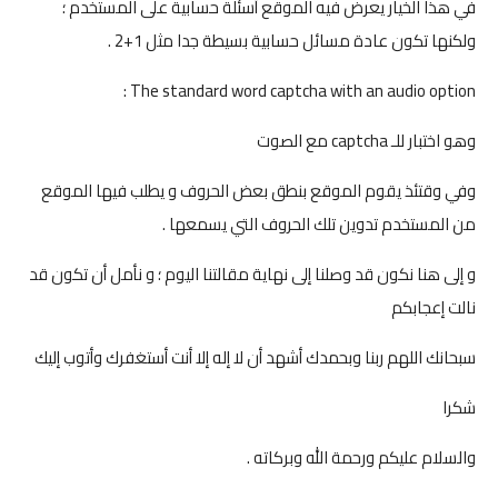
في هذا الخيار يعرض فيه الموقع أسئلة حسابية على المستخدم ؛
ولكنها تكون عادة مسائل حسابية بسيطة جدا مثل 1+2 .
The standard word captcha with an audio option :
وهو اختبار للـ captcha مع الصوت
وفي وقتئذ يقوم الموقع بنطق بعض الحروف و يطلب فيها الموقع
من المستخدم تدوين تلك الحروف التي يسمعها .
و إلى هنا نكون قد وصلنا إلى نهاية مقالتنا اليوم ؛ و نأمل أن تكون قد
نالت إعجابكم
سبحانك اللهم ربنا وبحمدك أشهد أن لا إله إلا أنت أستغفرك وأتوب إليك
شكرا
والسلام عليكم ورحمة الله وبركاته .