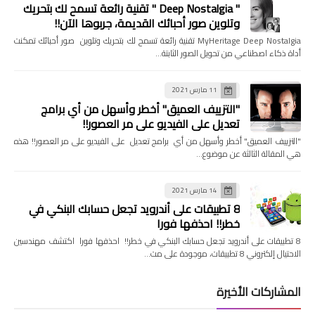
" Deep Nostalgia " تقنية رائعة تسمح لك بتحريك
وتلوين صور أحبائك القديمة، جربوها الآن!!
MyHeritage Deep Nostalgia تقنية رائعة تسمح لك بتحريك وتلوين صور أحبائك تمكنت
أداة ذكاء اصطناعي من تحويل الصور الثابتة…
11 مارس 2021
"التزييف العميق" أخطر وأسهل من أي برامج
تعديل على الفيديو على مر العصور!!
"التزييف العميق" أخطر وأسهل من أي برامج تعديل على الفيديو على مر العصور!! هذه
هي المقالة الثالثة عن موضوع…
14 مارس 2021
8 تطبيقات على أندرويد تجعل حسابك البنكي في
خطر!! احذفها فورا
8 تطبيقات على أندرويد تجعل حسابك البنكي في خطر!! احذفها فورا اكتشف مهندسين
الاحتيال إلكتروني 8 تطبيقات، موجودة على مت…
المشاركات الأخيرة