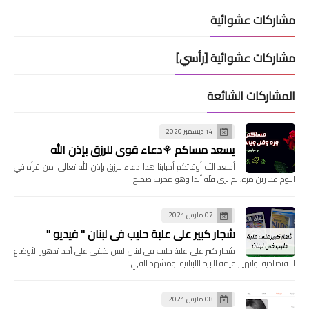
مشاركات عشوائية
مشاركات عشوائية [رأسي]
المشاركات الشائعة
14 ديسمبر 2020
يسعد مساكم ⚘دعاء قوي للرزق بإذن الله
أسعد الله أوقاتكم أحبابنا هذا دعاء للرزق بإذن الله تعالى من قرأه في
اليوم عشرين مرة، لم يرى قلّة أبدا وهو مجرب صحيح …
07 مارس 2021
شجار كبير على علبة حليب في لبنان " فيديو "
شجار كبير على علبة حليب في لبنان ليس بخفي على أحد تدهور الأوضاع
الاقتصادية وانهيار قيمة الليرة اللبنانية ومشهد الفي…
08 مارس 2021