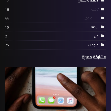
الصحة والجمال
17
ترفيه
18
تكـنـولوجيـا
44
رياضة
15
فن
2
منوعات
75
مشاركة مميزة