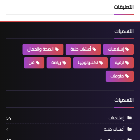
التعليقات
التسميات
إسلاميات
أعشاب طبية
الصحة والجمال
ترفيه
تكـنـولوجيـا
رياضة
فن
منوعات
التسميات
إسلاميات
54
أعشاب طبية
4