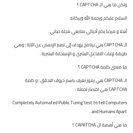
ولكن ما هي الـ CAPTCHA ؟
السلام عليكم ورحمة الله وبركاته
أهلا و مرحبا بكم أحبائي متابعي مجلة حياتي .
الـ CAPTCHA هي برنامج يهدف إلى تمييز الإنسان عن الآلة ؛ وهي
طريقة لإثبات التفاعل البشري و الإستجابة البشرية .
ما معني كلمة CAPTCHA ؟
الـ CAPTCHA هي رموز تعرف باسم حروف التحقق ؛ و كلمة
CAPTCHA هي اختصار لجملة :
Completely Automated Public Turing test to tell Computers
and Humans Apart .
ما هي أهمية ال CAPATCHA ؟