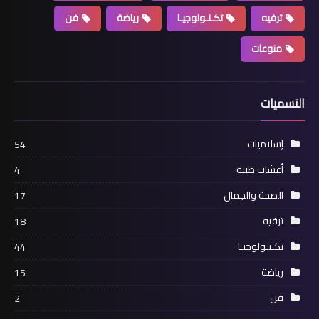
ترفيه
تكـنـولوجيـا
رياضة
فن
منوعات
التسميات
إسلاميات
54
أعشاب طبية
4
الصحة والجمال
17
ترفيه
18
تكـنـولوجيـا
44
رياضة
15
فن
2