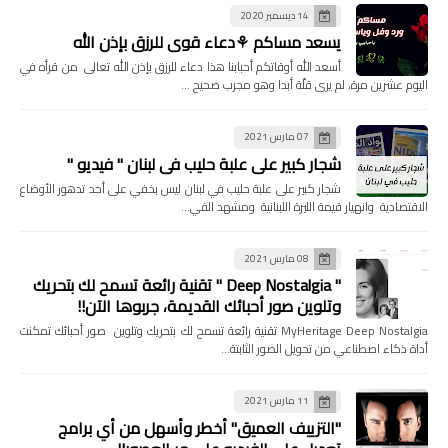
14 ديسمبر 2020
يسعد مساكم ⚘دعاء قوي للرزق بإذن الله
أسعد الله أوقاتكم أحبابنا هذا دعاء للرزق بإذن الله تعالى من قرأه في
اليوم عشرين مرة، لم يرى قلّة أبدا وهو مجرب صحيح …
07 مارس 2021
شجار كبير على علبة حليب في لبنان " فيديو "
شجار كبير على علبة حليب في لبنان ليس بخفي على أحد تدهور الأوضاع
الاقتصادية وانهيار قيمة الليرة اللبنانية ومشهد الفي…
08 مارس 2021
" Deep Nostalgia " تقنية رائعة تسمح لك بتحريك
وتلوين صور أحبائك القديمة، جربوها الآن!!
MyHeritage Deep Nostalgia تقنية رائعة تسمح لك بتحريك وتلوين صور أحبائك تمكنت
أداة ذكاء اصطناعي من تحويل الصور الثابتة…
11 مارس 2021
"التزييف العميق" أخطر وأسهل من أي برامج