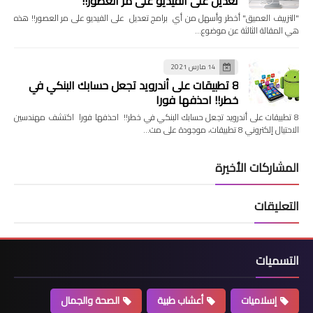
تعديل على الفيديو على مر العصور!!
"التزييف العميق" أخطر وأسهل من أي برامج تعديل على الفيديو على مر العصور!! هذه
هي المقالة الثالثة عن موضوع…
14 مارس 2021
8 تطبيقات على أندرويد تجعل حسابك البنكي في
خطر!! احذفها فورا
8 تطبيقات على أندرويد تجعل حسابك البنكي في خطر!! احذفها فورا اكتشف مهندسين
الاحتيال إلكتروني 8 تطبيقات، موجودة على مت…
المشاركات الأخيرة
التعليقات
التسميات
إسلاميات
أعشاب طبية
الصحة والجمال